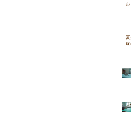
お
夏
症