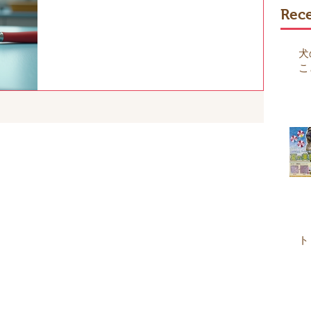
Rece
犬
こ
ト