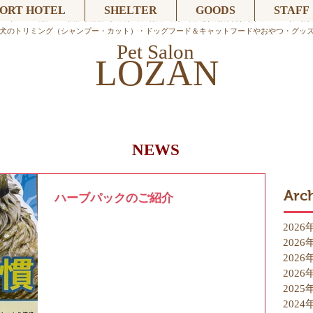
ORT HOTEL
SHELTER
GOODS
STAFF
トサロン ロザン 品川区（品川,北品川,大井,大井町,西大井,立会川,鮫洲,青物横丁）大田区（大森,
犬のトリミング（シャンプー・カット）・ドッグフード＆キャットフードやおやつ・グッ
Pet Salon
LOZAN
NEWS
Arc
ハーブパックのご紹介
2026
2026
2026
2026
2025
2024