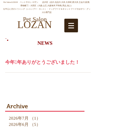
Pet SalonLOZAN ペットサロン ロザン 品川区（品川,北品川,大井,大井町,西大井,立会川,鮫洲,
青物横丁）大田区（大森,山王,大森海岸,平和島,馬込,池上）
を中心に犬のトリミング（シャンプー・カット）・ドッグフード＆キャットフードやおやつ・グッ
ズの専門店
Pet Salon
LOZAN
NEWS
今年1年ありがとうございました！
Archive
2026年7月
（1）
1件の記事
2026年6月
（5）
5件の記事