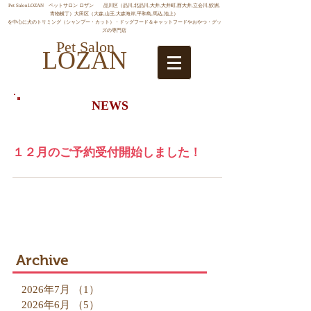
Pet SalonLOZAN ペットサロン ロザン 品川区（品川,北品川,大井,大井町,西大井,立会川,鮫洲,
青物横丁）大田区（大森,山王,大森海岸,平和島,馬込,池上）
を中心に犬のトリミング（シャンプー・カット）・ドッグフード＆キャットフードやおやつ・グッ
ズの専門店
Pet Salon
LOZAN
NEWS
１２月のご予約受付開始しました！
Archive
2026年7月
（1）
1件の記事
2026年6月
（5）
5件の記事