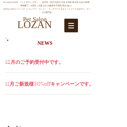
Pet SalonLOZAN ペットサロン ロザン 品川区（品川,北品川,大井,大井町,西大井,立会川,鮫洲,
青物横丁）大田区（大森,山王,大森海岸,平和島,馬込,池上）
を中心に犬のトリミング（シャンプー・カット）・ドッグフード＆キャットフードやおやつ・グッ
ズの専門店
Pet Salon
LOZAN
NEWS
12月のご予約受付中です。
11月ご新規様30%offキャンペーンです。