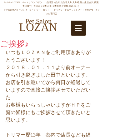
Pet SalonLOZAN ペットサロン ロザン 品川区（品川,北品川,大井,大井町,西大井,立会川,鮫洲,
青物横丁）大田区（大森,山王,大森海岸,平和島,馬込,池上）
を中心に犬のトリミング（シャンプー・カット）・ドッグフード＆キャットフードやおやつ・グッ
ズの専門店
Pet Salon
LOZAN
ご挨拶♪
いつもＬＯＺＡＮをご利用頂きありが
とうございます！
２０１８．０１．１１より前オーナー
から引き継ぎました田中といいます。
お店を引き継いでから何日か経過して
いますので直接ご挨拶させていただい
た
お客様もいらっしゃいますがＨＰをご
覧の皆様にもご挨拶させて頂きたいと
思います。
トリマー歴13年　都内で店長なども経