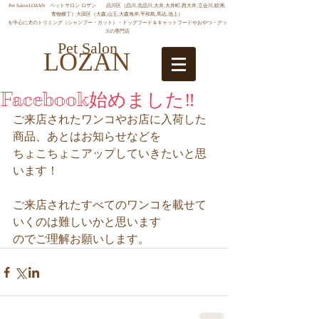
Pet SalonLOZAN ペットサロン ロザン 品川区（品川,北品川,大井,大井町,西大井,立会川,鮫洲,
青物横丁）大田区（大森,山王,大森海岸,平和島,馬込,池上）
を中心に犬のトリミング（シャンプー・カット）・ドッグフード＆キャットフードやおやつ・グッ
ズの専門店
Pet Salon
LOZAN
Facebook始めました‼
ご来店されたワンコやお店に入荷した
商品、あとはお知らせなどを
ちょこちょこアップしていきたいと思
います！
ご来店されたすべてのワンコを載せて
いくのは難しいかと思います
のでご理解お願いします。