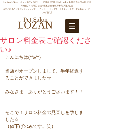
Pet SalonLOZAN ペットサロン ロザン 品川区（品川,北品川,大井,大井町,西大井,立会川,鮫洲,
青物横丁）大田区（大森,山王,大森海岸,平和島,馬込,池上）
を中心に犬のトリミング（シャンプー・カット）・ドッグフード＆キャットフードやおやつ・グッ
ズの専門店
Pet Salon
LOZAN
サロン料金表ご確認くださ
い♪
こんにちは(*'ω'*)
当店がオープンしまして、半年経過す
ることができました☆
みなさま　ありがとうございます！！
そこで！サロン料金の見直しを致しま
した☆
（値下げのみです。笑）