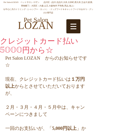
Pet SalonLOZAN ペットサロン ロザン 品川区（品川,北品川,大井,大井町,西大井,立会川,鮫洲,
青物横丁）大田区（大森,山王,大森海岸,平和島,馬込,池上）
を中心に犬のトリミング（シャンプー・カット）・ドッグフード＆キャットフードやおやつ・グッ
ズの専門店
Pet Salon
LOZAN
クレジットカード払い
5000円から☆
Pet Salon LOZAN　からのお知らせです
☆ 
現在、クレジットカード払いは
１万円
以上
からとさせていただいております
が、 
２月・３月・４月・５月中は、キャン
ペーンにつきまして 
一回のお支払いが、「
5,000円以上
」か