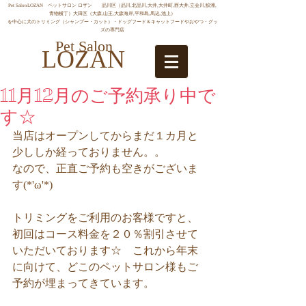
Pet SalonLOZAN ペットサロン ロザン 品川区（品川,北品川,大井,大井町,西大井,立会川,鮫洲,
青物横丁）大田区（大森,山王,大森海岸,平和島,馬込,池上）
を中心に犬のトリミング（シャンプー・カット）・ドッグフード＆キャットフードやおやつ・グッ
ズの専門店
Pet Salon
LOZAN
11月12月のご予約承り中で
す☆
当店はオープンしてからまだ１カ月と
少ししか経っておりません。。 
なので、正直ご予約も空きがございま
す(*'ω'*) 
トリミングをご利用のお客様ですと、
初回はコース料金を２０％割引させて
いただいております☆　これから年末
に向けて、どこのペットサロン様もご
予約が埋まってきています。 