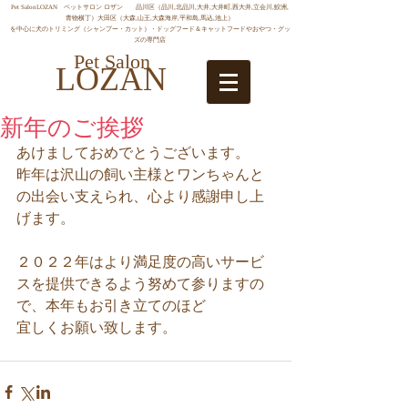
Pet SalonLOZAN ペットサロン ロザン 品川区（品川,北品川,大井,大井町,西大井,立会川,鮫洲,
青物横丁）大田区（大森,山王,大森海岸,平和島,馬込,池上）
を中心に犬のトリミング（シャンプー・カット）・ドッグフード＆キャットフードやおやつ・グッ
ズの専門店
Pet Salon
LOZAN
新年のご挨拶
あけましておめでとうございます。
昨年は沢山の飼い主様とワンちゃんと
の出会い支えられ、心より感謝申し上
げます。
２０２２年はより満足度の高いサービ
スを提供できるよう努めて参りますの
で、本年もお引き立てのほど
宜しくお願い致します。